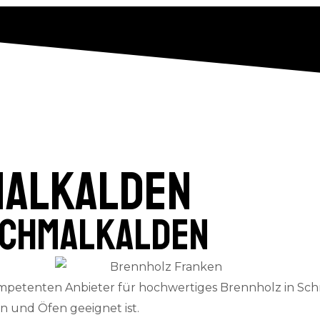
malkalden
Schmalkalden
mpetenten Anbieter für hochwertiges Brennholz in Sch
en und Öfen geeignet ist.