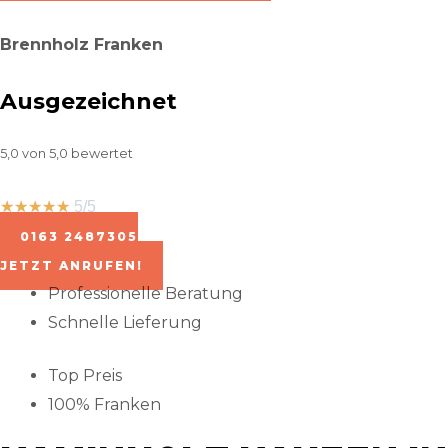
Brennholz Franken
Ausgezeichnet
5,0 von 5,0 bewertet
☆
☆
☆
☆
☆
5/5
0163 2487305
JETZT ANRUFEN!
Professionelle Beratung
Schnelle Lieferung
Top Preis
100% Franken