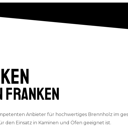
nken
n Franken
mpetenten Anbieter für hochwertiges Brennholz im ges
für den Einsatz in Kaminen und Öfen geeignet ist.