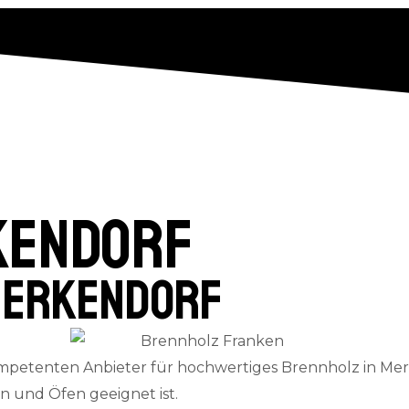
kendorf
Merkendorf
petenten Anbieter für hochwertiges Brennholz in Merk
en und Öfen geeignet ist.