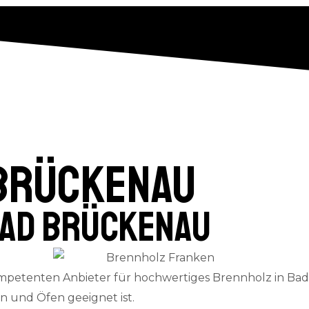
Brückenau
Bad Brückenau
mpetenten Anbieter für hochwertiges Brennholz in Bad
en und Öfen geeignet ist.