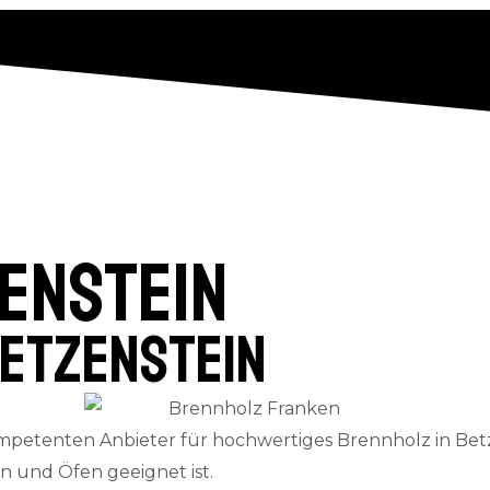
enstein
etzenstein
petenten Anbieter für hochwertiges Brennholz in Betz
en und Öfen geeignet ist.